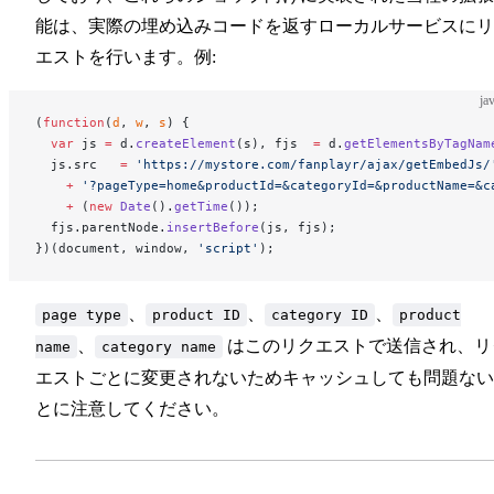
能は、実際の埋め込みコードを返すローカルサービスにリ
エストを行います。例:
ja
(
function
(
d
, 
w
, 
s
) {
  var
 js 
=
 d.
createElement
(s), fjs  
=
 d.
getElementsByTagNam
  js.src   
=
 'https://mystore.com/fanplayr/ajax/getEmbedJs/
    +
 '?pageType=home&productId=&categoryId=&productName=&c
    +
 (
new
 Date
().
getTime
());
  fjs.parentNode.
insertBefore
(js, fjs);
})(document, window, 
'script'
);
、
、
、
page type
product ID
category ID
product
、
はこのリクエストで送信され、リ
name
category name
エストごとに変更されないためキャッシュしても問題ない
とに注意してください。